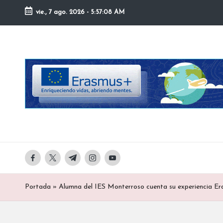
vie., 7 ago. 2026
-
5:57:10 AM
Saltar
al
contenido
I
Descubre
Erasmus+
n
y
t
otras
iniciativas
e
europeas
r
en
facebook.com
twitter.com
t.me
instagram.com
youtube.com
el
n
IES
Portada
»
Alumna del IES Monterroso cuenta su experiencia E
Monterroso
a