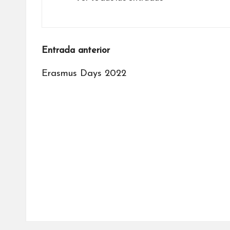
Navegación
Entrada anterior
de
Erasmus Days 2022
entradas