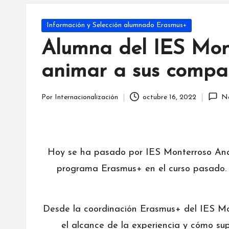
c
i
Publicada
Información y Selección alumnado Erasmus+
en
o
Alumna del IES Mon
n
animar a sus compa
a
Por
Internacionalización
octubre 16, 2022
No
Publicado
li
por
z
a
Hoy se ha pasado por IES Monterroso Ana M
programa Erasmus+ en el curso pasado. 
c
i
Desde la coordinación Erasmus+ del IES Mon
ó
el alcance de la experiencia y cómo su