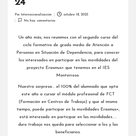
24
a
li
Por
Internacionalización
octubre 18, 2023
Publicado
No hay comentarios
por
z
a
Un año más, nos reunimos con el segundo curso del
ciclo formativo de grado medio de Atención a
c
Personas en Situación de Dependencia, para conocer
i
los interesados en participar en las movilidades del
ó
proyecto Erasmus+ que tenemos en el IES
Monterroso.
n
Nuestra sorpresa… el 100% del alumnado que opta
este año a cursar el módulo profesional de FCT
(Formación en Centros de Trabajo) y que al mismo
tiempo, puede participar en la movilidades Erasmus+,
está interesado en participar en las movilidades…..
duro trabajo nos queda para seleccionar a los y las
beneficiarios.