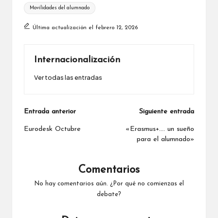
Etiquetas:
Movilidades del alumnado
Última actualización el febrero 12, 2026
Internacionalización
Ver todas las entradas
Navegación
Entrada anterior
Siguiente entrada
de
Eurodesk Octubre
«Erasmus+…. un sueño
para el alumnado»
entradas
Comentarios
No hay comentarios aún. ¿Por qué no comienzas el
debate?