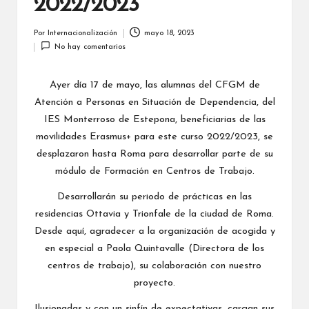
2022/2023
a
li
Por
Internacionalización
mayo 18, 2023
Publicado
No hay comentarios
por
z
a
Ayer día 17 de mayo, las alumnas del CFGM de
Atención a Personas en Situación de Dependencia, del
c
IES Monterroso de Estepona, beneficiarias de las
i
movilidades Erasmus+ para este curso 2022/2023, se
ó
desplazaron hasta Roma para desarrollar parte de su
módulo de Formación en Centros de Trabajo.
n
Desarrollarán su periodo de prácticas en las
residencias Ottavia y Trionfale de la ciudad de Roma.
Desde aquí, agradecer a la organización de acogida y
en especial a Paola Quintavalle (Directora de los
centros de trabajo), su colaboración con nuestro
proyecto.
Ilusionadas y con un sinfín de expectativas, cargan sus