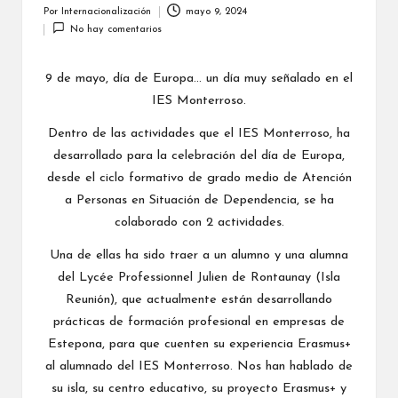
a
Por
Internacionalización
mayo 9, 2024
Publicado
No hay comentarios
por
li
z
9 de mayo, día de Europa… un día muy señalado en el
IES Monterroso.
a
Dentro de las actividades que el IES Monterroso, ha
c
desarrollado para la celebración del día de Europa,
i
desde el ciclo formativo de grado medio de Atención
ó
a Personas en Situación de Dependencia, se ha
colaborado con 2 actividades.
n
Una de ellas ha sido traer a un alumno y una alumna
del Lycée Professionnel Julien de Rontaunay (Isla
Reunión), que actualmente están desarrollando
prácticas de formación profesional en empresas de
Estepona, para que cuenten su experiencia Erasmus+
al alumnado del IES Monterroso. Nos han hablado de
su isla, su centro educativo, su proyecto Erasmus+ y