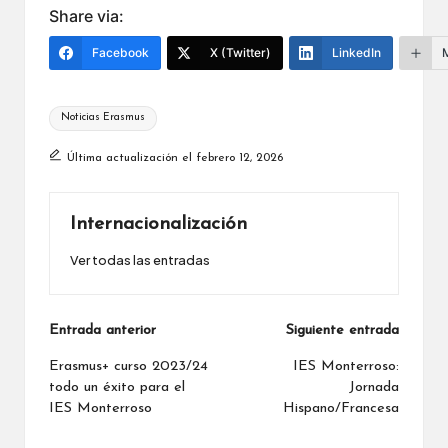
Share via:
Facebook
X (Twitter)
LinkedIn
Etiquetas:
Noticias Erasmus
Última actualización el febrero 12, 2026
Internacionalización
Ver todas las entradas
Navegación
Entrada anterior
Siguiente entrada
de
Erasmus+ curso 2023/24
IES Monterroso:
todo un éxito para el
Jornada
entradas
IES Monterroso
Hispano/Francesa