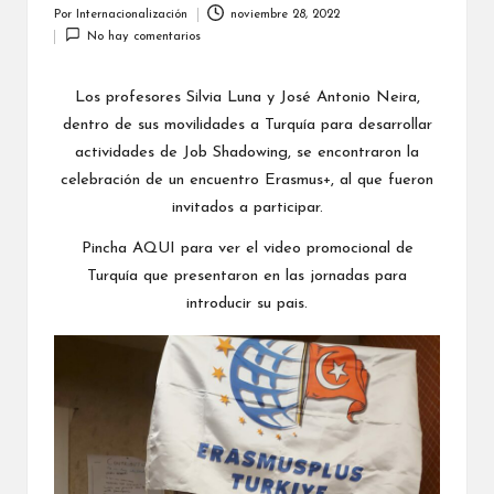
a
Por
Internacionalización
noviembre 28, 2022
Publicado
No hay comentarios
por
li
z
Los profesores Silvia Luna y José Antonio Neira,
dentro de sus movilidades a Turquía para desarrollar
a
actividades de Job Shadowing, se encontraron la
c
celebración de un encuentro Erasmus+, al que fueron
i
invitados a participar.
ó
Pincha
AQUI
para ver el video promocional de
Turquía que presentaron en las jornadas para
n
introducir su pais.