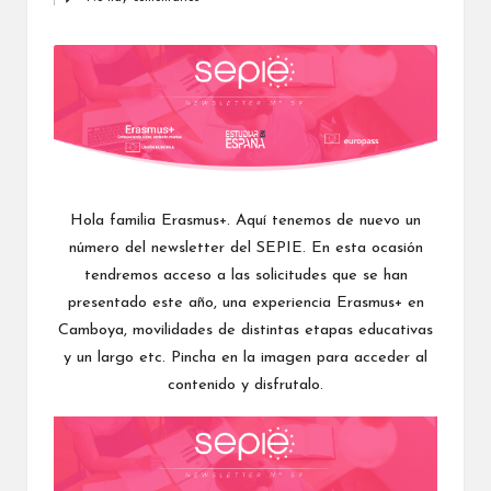
por
a
li
z
a
c
i
Hola familia Erasmus+. Aquí tenemos de nuevo un
ó
número del newsletter del SEPIE. En esta ocasión
tendremos acceso a las solicitudes que se han
n
presentado este año, una experiencia Erasmus+ en
Camboya, movilidades de distintas etapas educativas
y un largo etc. Pincha en la imagen para acceder al
contenido y disfrutalo.