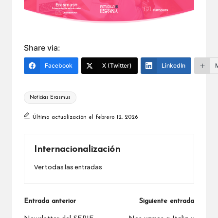
Share via:
Facebook
X (Twitter)
LinkedIn
Etiquetas:
Noticias Erasmus
Última actualización el febrero 12, 2026
Internacionalización
Ver todas las entradas
Navegación
Entrada anterior
Siguiente entrada