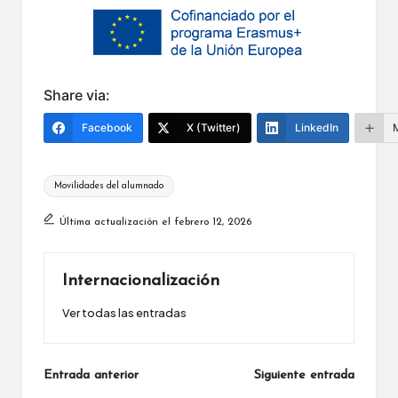
Share via:
Facebook
X (Twitter)
LinkedIn
Etiquetas:
Movilidades del alumnado
Última actualización el febrero 12, 2026
Internacionalización
Ver todas las entradas
Navegación
Entrada anterior
Siguiente entrada