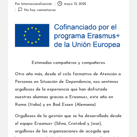
a
Por
Internacionalización
mayo 12, 2025
Publicado
No hay comentarios
por
li
z
a
c
i
Estimadas compañeras y compañeros.
ó
Otro año más, desde el ciclo formativo de Atención a
n
Personas en Situación de Dependencia, nos sentimos
orgullosos de la experiencia que han disfrutado
nuestras alumnas gracias a Erasmus+, este año en
Roma (Italia) y en Bad Essen (Alemania).
Orgullosos de la gestión que se ha desarrollado desde
el equipo Erasmus+ (Silvia, Cristobal y Jose),
orgullosos de las organizaciones de acogida que